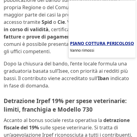
propria Regione o del Comune di residenza. Nella
maggior parte dei casi la procedura è online, con
accesso tramite
Spid
o
Cie
. Vengono richiesti
Isee 2026
in corso di validità
, certificato di iscrizione dell’animale,
fatture
e
prove di pagamento tracciabile
. In alcuni
PIANO COTTURA PERICOLOSO
comuni è possibile presentare istanza cartacea presso
Vanno rimossi
gli uffici competenti.
Dopo la chiusura del bando, l’ente locale formula una
graduatoria basata sull’Isee, con priorità ai redditi più
bassi. Il contributo viene accreditato sull’
Iban
indicato
in fase di domanda.
Detrazione Irpef 19% per spese veterinarie:
limiti, franchigia e Modello 730
Accanto al bonus sociale resta operativa la
detrazione
fiscale del 19%
sulle spese veterinarie. Si tratta di
un’agevolazione Irpef riconosciuta a tutti i contribuenti,