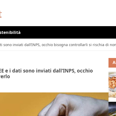
stenibilità
i sono inviati dall’INPS, occhio bisogna controllarli si rischia di non
A
E e i dati sono inviati dall’INPS, occhio
verlo