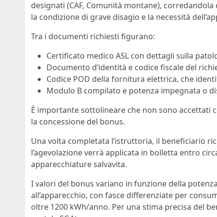
designati (CAF, Comunità montane), corredandola di u
la condizione di grave disagio e la necessità dell’
Tra i documenti richiesti figurano:
Certificato medico ASL con dettagli sulla patol
Documento d’identità e codice fiscale del richi
Codice POD della fornitura elettrica, che identif
Modulo B compilato e potenza impegnata o disp
È importante sottolineare che non sono accettati certi
la concessione del bonus.
Una volta completata l’istruttoria, il beneficiario r
l’agevolazione verrà applicata in bolletta entro circ
apparecchiature salvavita.
I valori del bonus variano in funzione della poten
all’apparecchio, con fasce differenziate per cons
oltre 1200 kWh/anno. Per una stima precisa del benef