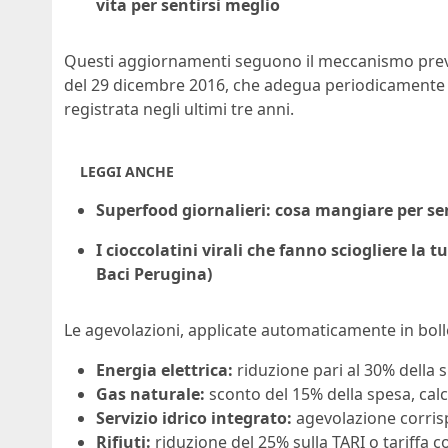
vita per sentirsi meglio
Questi aggiornamenti seguono il meccanismo previ
del 29 dicembre 2016, che adegua periodicamente la
registrata negli ultimi tre anni.
LEGGI ANCHE
Superfood giornalieri: cosa mangiare per sen
I cioccolatini virali che fanno sciogliere la
Baci Perugina)
Le agevolazioni, applicate automaticamente in boll
Energia elettrica:
riduzione pari al 30% della s
Gas naturale:
sconto del 15% della spesa, calc
Servizio idrico integrato:
agevolazione corrisp
Rifiuti:
riduzione del 25% sulla TARI o tariffa c