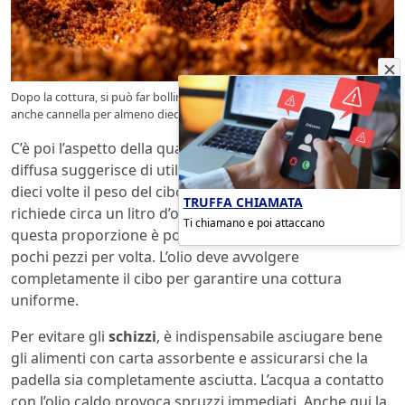
Dopo la cottura, si può far bollire acqua con fette di limone, alloro o
anche cannella per almeno dieci minuti – ledonnedelfood.it
C’è poi l’aspetto della quantità di
olio
. Una regola
diffusa suggerisce di utilizzare una quantità pari a otto-
dieci volte il peso del cibo. Friggere un chilo di patate
TRUFFA CHIAMATA
richiede circa un litro d’olio. Ridurre leggermente
Ti chiamano e poi attaccano
questa proporzione è possibile, a patto di friggere
pochi pezzi per volta. L’olio deve avvolgere
completamente il cibo per garantire una cottura
uniforme.
Per evitare gli
schizzi
, è indispensabile asciugare bene
gli alimenti con carta assorbente e assicurarsi che la
padella sia completamente asciutta. L’acqua a contatto
con l’olio caldo provoca spruzzi immediati. Anche qui la