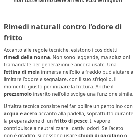
non tutte fanno bene ai reni. Ecco le migliori
Rimedi naturali contro l’odore di
fritto
Accanto alle regole tecniche, esistono i cosiddetti
rimedi della nonna
. Non sono leggende, ma soluzioni
tramandate per generazioni e ancora usate. Una
fettina di mela
immersa nell’olio a freddo può aiutare a
limitare l’odore e segnalare, con il suo sfrigolio, il
momento giusto per iniziare la frittura. Anche il
prezzemolo
inserito nell’olio svolge una funzione simile.
Un’altra tecnica consiste nel far bollire un pentolino con
acqua e aceto
accanto alla padella, soprattutto durante
la preparazione di un
fritto di pesce
. Il vapore
contribuisce a neutralizzare i cattivi odori. Se l’aceto
non è gradito, si possono usare
chiodi di garofano
o