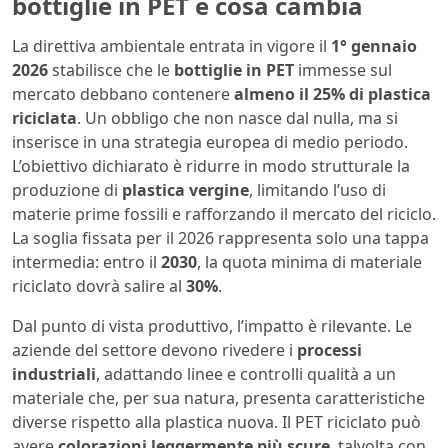
bottiglie in PET e cosa cambia
La direttiva ambientale entrata in vigore il
1° gennaio
2026
stabilisce che le
bottiglie in PET
immesse sul
mercato debbano contenere
almeno il 25% di plastica
riciclata
. Un obbligo che non nasce dal nulla, ma si
inserisce in una strategia europea di medio periodo.
L’obiettivo dichiarato è ridurre in modo strutturale la
produzione di
plastica vergine
, limitando l’uso di
materie prime fossili e rafforzando il mercato del riciclo.
La soglia fissata per il 2026 rappresenta solo una tappa
intermedia: entro il
2030
, la quota minima di materiale
riciclato dovrà salire al
30%
.
Dal punto di vista produttivo, l’impatto è rilevante. Le
aziende del settore devono rivedere i
processi
industriali
, adattando linee e controlli qualità a un
materiale che, per sua natura, presenta caratteristiche
diverse rispetto alla plastica nuova. Il PET riciclato può
avere
colorazioni leggermente più scure
, talvolta con